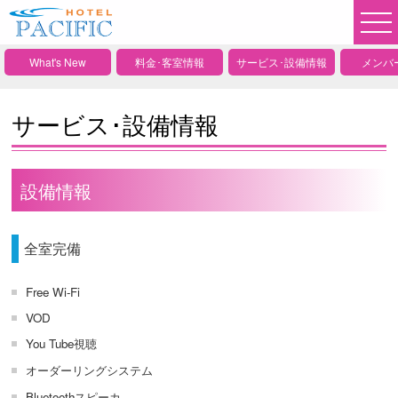
What's New
料金･客室情報
サービス･設備情報
メンバ
サービス･設備情報
設備情報
全室完備
Free Wi-Fi
VOD
You Tube視聴
オーダーリングシステム
Bluetoothスピーカ