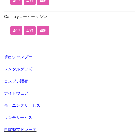
402
403
405
Caffitalyコーヒーマシン
402
403
405
貸出シャンプー
レンタルグッズ
コスプレ販売
ナイトウェア
モーニングサービス
ランチサービス
自家製マドレーヌ