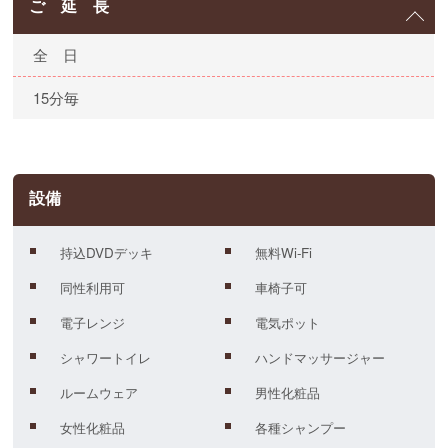
ご 延 長
全 日
15分毎
設備
持込DVDデッキ
無料Wi-Fi
同性利用可
車椅子可
電子レンジ
電気ポット
シャワートイレ
ハンドマッサージャー
ルームウェア
男性化粧品
女性化粧品
各種シャンプー