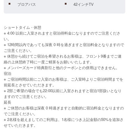
ブロアバス
42インチTV
ショートタイム・休憩

※ 4:00 以前に入室されますと宿泊得料金になりますのでご注意くださ
い。

※ 12時間以内であっても深夜 0 時を過ぎますと宿泊料金となりますので
ご注意ください。

※ 休憩から続けてご宿泊を希望されるお客様は、フロント9番までご連
絡の上休憩終了時に一度ご精算をお願いいたします。

※ メンバーズカード特典割引と他のクーポンとの併用はできません。

宿泊

※ ご宿泊時間以前にご入室のお客様は、ご入室時よりご宿泊時間までを
前延長とさせていただきます。

※ 2部ご希望の場合でも22:00以前に入室されますと宿泊1部扱いとなり
ますのでご注意ください。

延長

※ ご休憩のお客様は深夜 0 時過ぎますと自動的に宿泊料金となりますの
でご注意ください。

※ 2名様を超えましてのご利用は、1名様につき上記金額の50%を追加さ
せていただきます。
