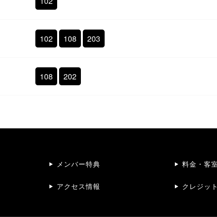
102
102
108
203
108
202
メンバー特典
料金・客
アクセス情報
クレジッ