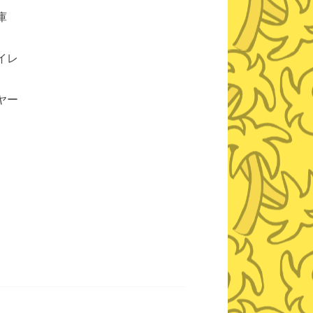
庫
イレ
ヤー