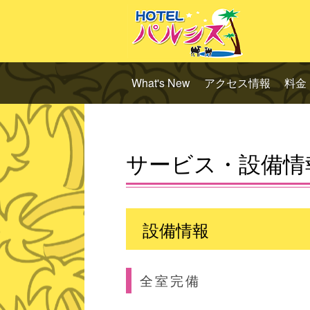
What's New
アクセス情報
料金
サービス・設備情
設備情報
全室完備