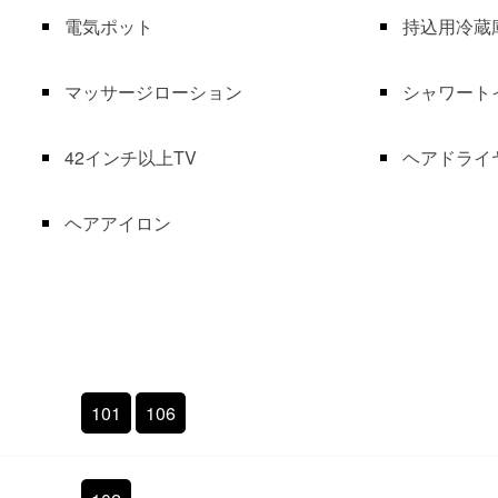
電気ポット
持込用冷蔵
マッサージローション
シャワート
42インチ以上TV
ヘアドライ
ヘアアイロン
101
106