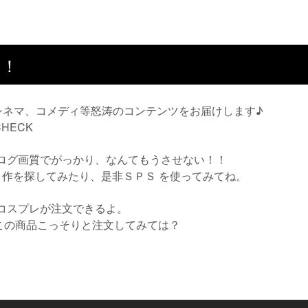
！！
 シネマ、コメディ等怒涛のコンテンツをお届けします♪
HECK
アナログ画質でがっかり、なんてもうさせない！！
 作を探してみたり、是非ＳＰＳ を使ってみてね。
コスプレが注文できるよ。
この商品こっそりと注文してみては？