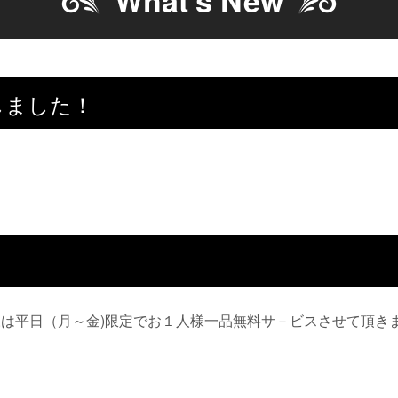
What's New
しました！
は平日（月～金)限定でお１人様一品無料サ－ビスさせて頂き