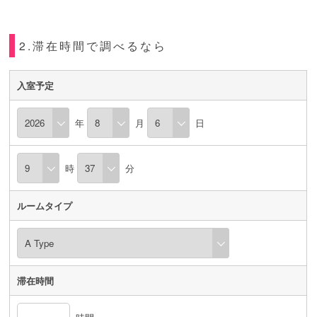
2.滞在時間で調べるなら
入室予定
年
月
日
時
分
ルームタイプ
滞在時間