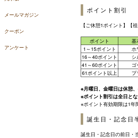
ポイント割引
メールマガジン
【ご休憩1ポイント】【
クーポン
ポイント
基
アンケート
1～15ポイント
ホ
16～40ポイント
シ
41～60ポイント
ゴ
61ポイント以上
プ
※月曜日、金曜日は休憩
※ポイント割引は全日と
※ポイント有効期限は1年
誕生日・記念日
誕生日・記念日の前日・