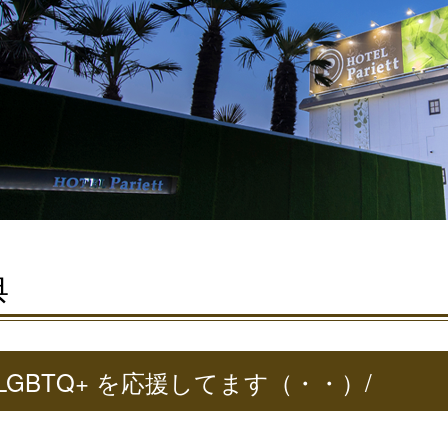
典
LGBTQ+ を応援してます（・・）/