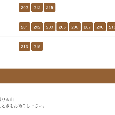
202
212
215
201
202
203
205
206
207
208
21
213
215
！
盛り沢山！
とときをお過ごし下さい。