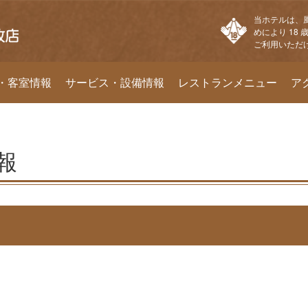
当ホテルは、
めにより 18
ご利用いただ
・客室情報
サービス・設備情報
レストランメニュー
ア
報