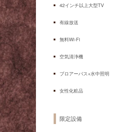
42インチ以上大型TV
有線放送
無料Wi-Fi
空気清浄機
ブロアーバス+水中照明
女性化粧品
限定設備