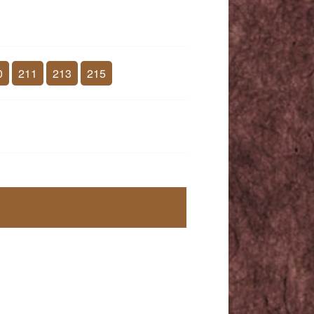
0
211
213
215