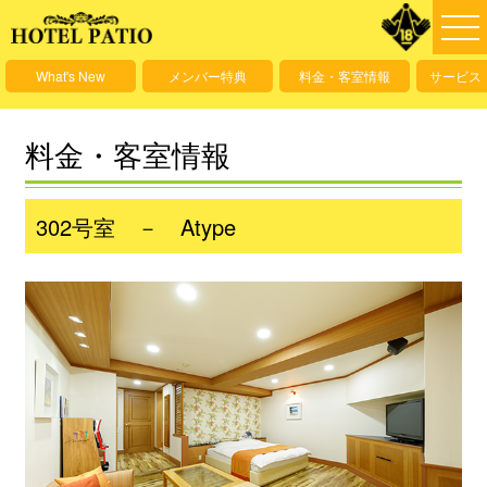
What's New
メンバー特典
料金・客室情報
サービス
料金・客室情報
302号室 － Atype