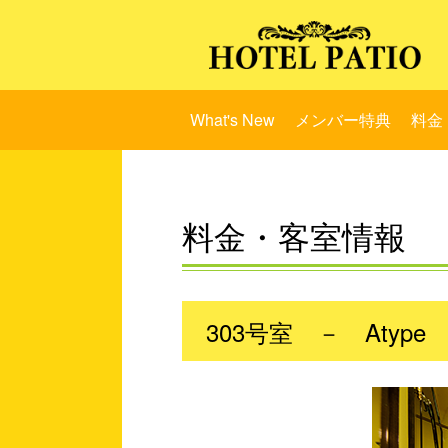
What's New
メンバー特典
料金
料金・客室情報
303号室 － Atype