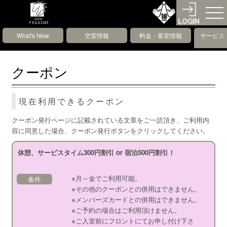
What's New
空室情報
料金・客室情報
サービス
クーポン
現在利用できるクーポン
クーポン発行ページに記載されている文章をご一読頂き、ご利用内
容に同意した場合、クーポン発行ボタンをクリックしてください。
休憩、サービスタイム300円割引 or 宿泊500円割引！
※月～金でご利用可能。
条件
※その他のクーポンとの併用はできません。
※メンバーズカードとの併用はできません。
※ご予約の場合はご利用頂けません。
※ご入室前にフロントにてお申し付け下さ