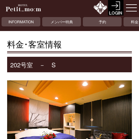
INFORMATION
メンバー特典
予約
料金
料金･客室情報
202号室 － S