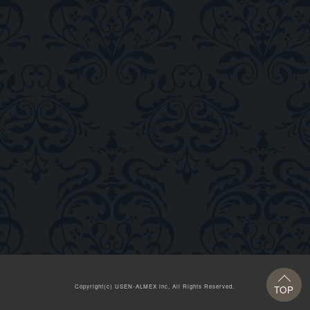
Copyright(c)
USEN-ALMEX inc,
All Rights Reserved.