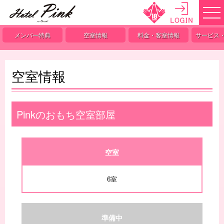
メンバー特典
空室情報
料金・客室情報
サービス
空室情報
Pinkのおもち空室部屋
空室
6室
準備中