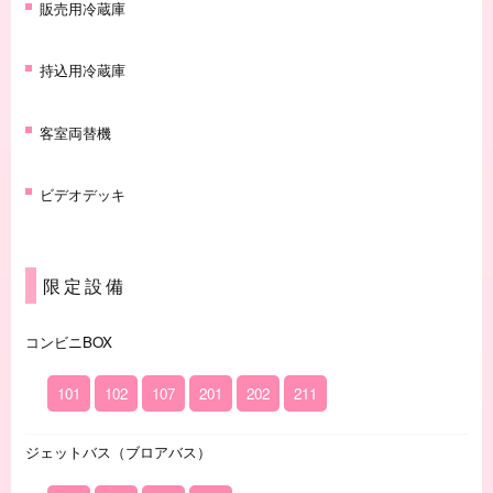
販売用冷蔵庫
持込用冷蔵庫
客室両替機
ビデオデッキ
限定設備
コンビニBOX
101
102
107
201
202
211
ジェットバス（ブロアバス）