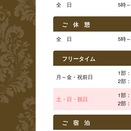
全　日
5時～
ご 休 憩
全　日
5時
フリータイム
1部
月～金・祝前日
2部
1部
土・日・祝日
2部
ご 宿 泊