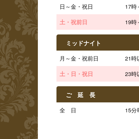
日～金・祝日
17
土・祝前日
19
ミッドナイト
月～金・祝前日
21
土・日・祝日
23
ご 延 長
全　日