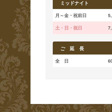
ミッドナイト
月～金・祝前日
5
土・日・祝日
7
ご 延 長
全　日
6