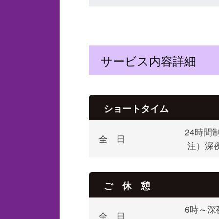
サービス内容詳細
ショートタイム
24時間
全 日
注）深
ご 休 憩
6時～深
全 日