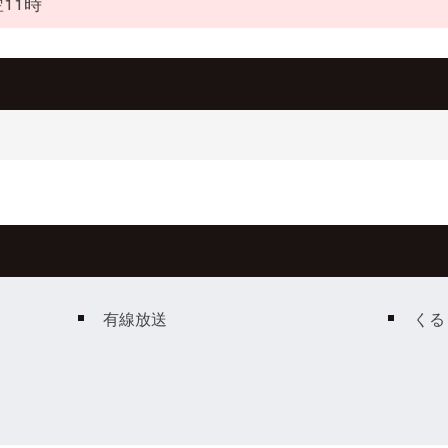
11時
有線放送
くる