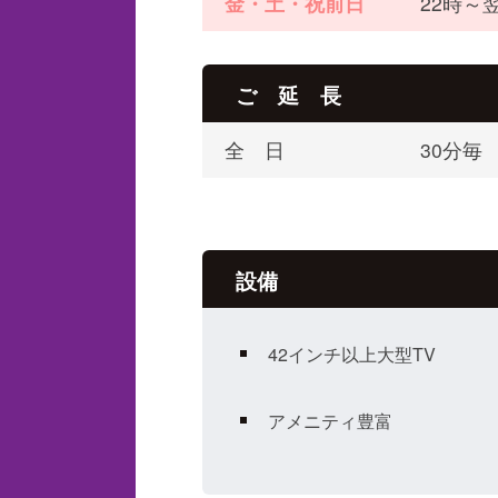
金・土・祝前日
22時～翌
ご 延 長
全 日
30分毎
設備
42インチ以上大型TV
アメニティ豊富