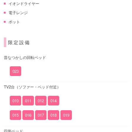
イオンドライヤー
電子レンジ
ポット
限定設備
昔なつかしの回転ベッド
023
TV2台（ソファー・ベッド付近）
010
011
012
014
015
016
017
018
019
円形ベッド