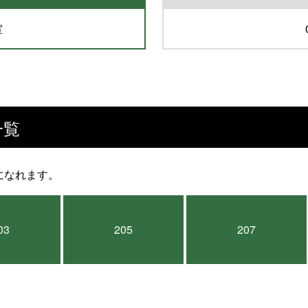
室
一覧
になれます。
03
205
207