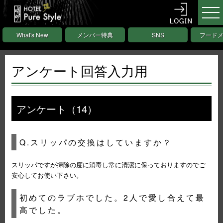
What's New
メンバー特典
SNS
フード
アンケート回答入力用
アンケート（14）
Q.スリッパの交換はしていますか？
スリッパですが掃除の度に消毒し常に清潔に保っておりますのでご
安心してお使い下さい。
初めてのラブホでした。2人で愛し合えて最
高でした。