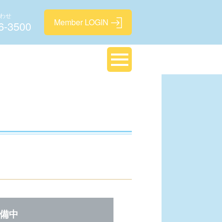
わせ
6-3500
備中