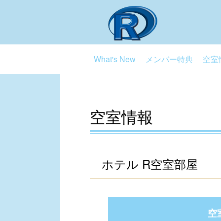
What's New
メンバー特典
空室
空室情報
ホテル R空室部屋
空