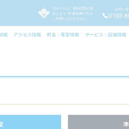
当ホテルは、風俗営業の定
お問い合
めにより 18 歳未満の方は
0193-8
ご利用いただけません。
情報
アクセス情報
料金・客室情報
サービス・設備情報
室
準