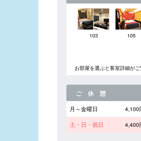
103
105
お部屋を選ぶと客室詳細がご
ご 休 憩
月～金曜日
4,1
土・日・祝日
4,4