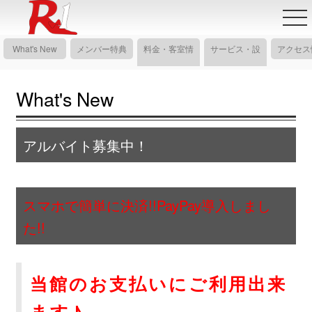
What's New
メンバー特典
料金・客室情
サービス・設
アクセス
報
備情報
What's New
アルバイト募集中！
スマホで簡単に決済!!PayPay導入しまし
た!!
当館のお支払いにご利用出来
ます♪