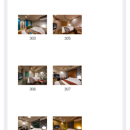
303
305
306
307