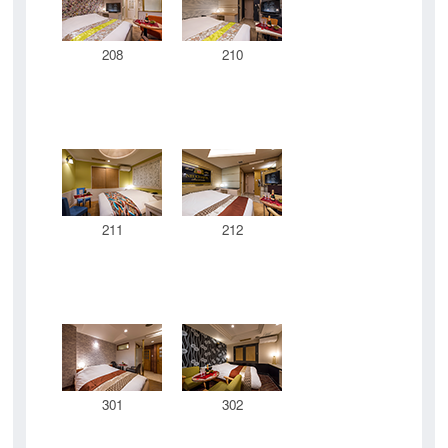
208
210
211
212
301
302