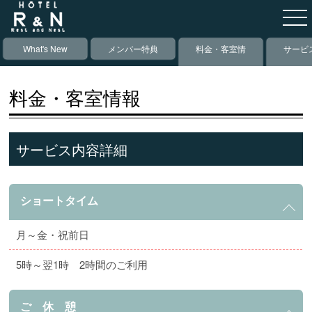
What's New
メンバー特典
料金・客室情
サービ
報
備
料金・客室情報
サービス内容詳細
ショートタイム
月～金・祝前日
5時～翌1時 2時間のご利用
ご 休 憩