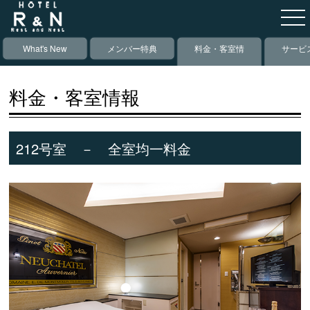
What's New
メンバー特典
料金・客室情
サービ
報
備
料金・客室情報
212号室 － 全室均一料金