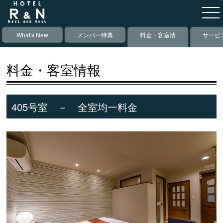
What's New
メンバー特典
料金・客室情
サービ
報
備
料金・客室情報
405号室 － 全室均一料金