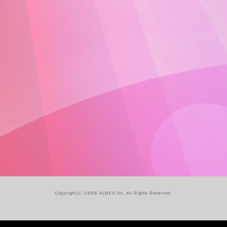
Copyright(c)
USEN-ALMEX inc,
All Rights Reserved.