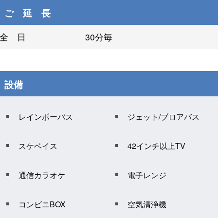
ご 延 長
全 日
30分毎
設備
レインボーバス
ジェット/ブロアバス
スケベイス
42インチ以上TV
通信カラオケ
電子レンジ
コンビニBOX
空気清浄機