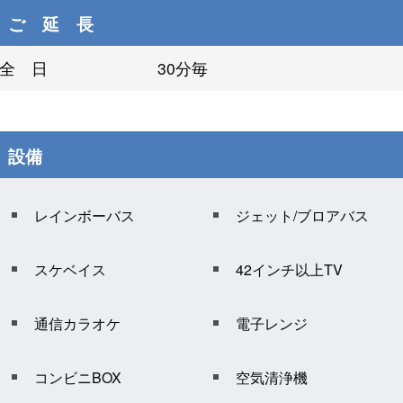
ご 延 長
全 日
30分毎
設備
レインボーバス
ジェット/ブロアバス
スケベイス
42インチ以上TV
通信カラオケ
電子レンジ
コンビニBOX
空気清浄機