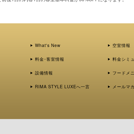
What's New
空室情報
料金･客室情報
料金シミ
設備情報
フードメ
RIMA STYLE LUXEへ一言
メールマ