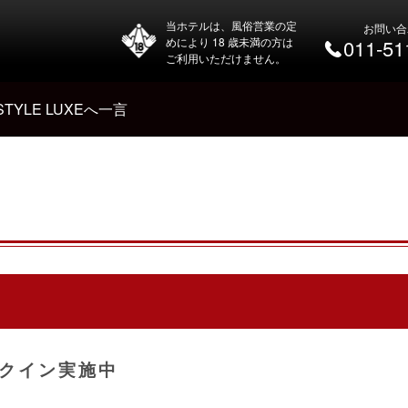
当ホテルは、風俗営業の定
お問い合
めにより 18 歳未満の方は
011-51
ご利用いただけません。
 STYLE LUXEへ一言
クイン実施中