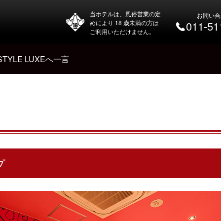
当ホテルは、風俗営業の定
お問い合
めにより 18 歳未満の方は
011-51
ご利用いただけません。
 STYLE LUXEへ一言
プ