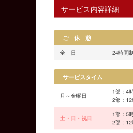
サービス内容詳細
ご 休 憩
全 日
24時間
サービスタイム
1部：4
月～金曜日
2部：12
1部：5
土・日・祝日
2部：12