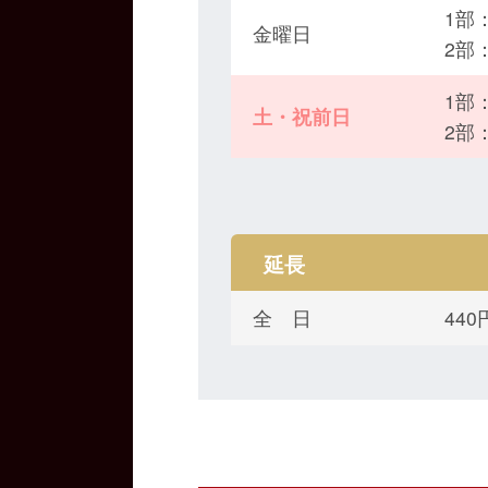
1部：
金曜日
2部
1部：
土・祝前日
2部
延長
全 日
44