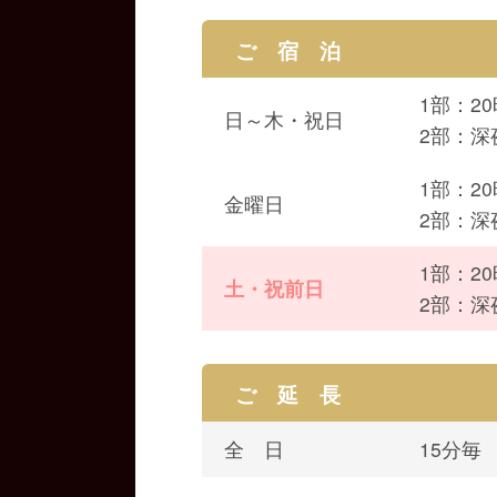
ご 宿 泊
1部：2
日～木・祝日
2部：深
1部：2
金曜日
2部：深
1部：2
土・祝前日
2部：深
ご 延 長
全 日
15分毎