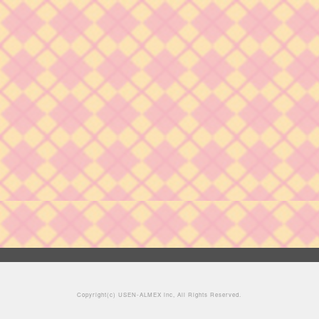
Copyright(c)
USEN-ALMEX inc,
All Rights Reserved.