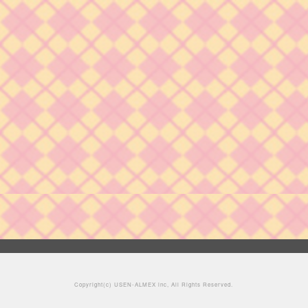
Copyright(c)
USEN-ALMEX inc,
All Rights Reserved.