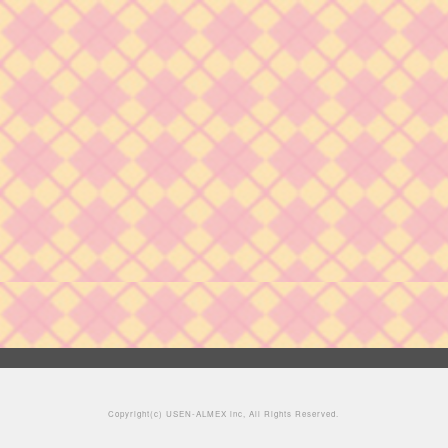
Copyright(c)
USEN-ALMEX inc,
All Rights Reserved.