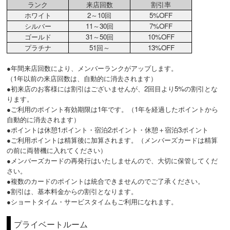
ランク
来店回数
割引率
ホワイト
2～10回
5%OFF
シルバー
11～30回
7%OFF
ゴールド
31～50回
10%OFF
プラチナ
51回～
13%OFF
●年間来店回数により、メンバーランクがアップします。
（1年以前の来店回数は、自動的に消去されます）
●初来店のお客様には割引はございませんが、2回目より5%の割引とな
ります。
●ご利用のポイント有効期限は1年です。（1年を経過したポイントから
自動的に消去されます）
●ポイントは休憩1ポイント・宿泊2ポイント・休憩＋宿泊3ポイント
●ご利用ポイントは精算後に加算されます。（メンバーズカードは精算
の前に両替機に入れてください）
●メンバーズカードの再発行はいたしませんので、大切に保管してくだ
さい。
●複数のカードのポイントは統合できませんのでご了承ください。
●割引は、基本料金からの割引となります。
●ショートタイム・サービスタイムもご利用になれます。
プライベートルーム