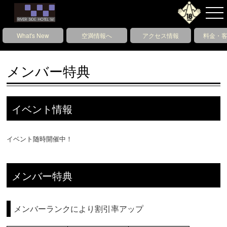
What's New
空満情報へ
アクセス情報
料金・
メンバー特典
イベント情報
イベント随時開催中！
メンバー特典
メンバーランクにより割引率アップ