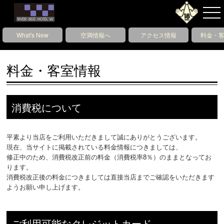
What's New
空満情報へ
アクセス情報
料金・
料金・客室情報
消費税について
平素より当店をご利用いただきまして誠にありがとうございます。
現在、当サイトに掲載されている料金情報につきましては、
修正中のため、消費税改正前の料金（消費税率8％）のままとなってお
ります。
消費税改正後の料金につきましては直接当店までご確認をいただきます
ようお願い申し上げます。
ご利用可能なクレジットカード