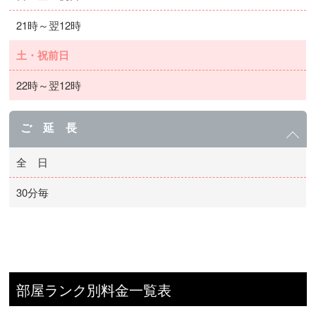
21時～翌12時
土・祝前日
22時～翌12時
ご 延 長
全 日
30分毎
部屋ランク別料金一覧表