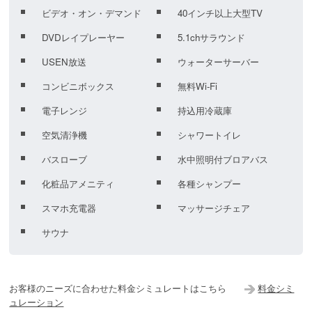
ビデオ・オン・デマンド
40インチ以上大型TV
DVDレイプレーヤー
5.1chサラウンド
USEN放送
ウォーターサーバー
コンビニボックス
無料Wi-Fi
電子レンジ
持込用冷蔵庫
空気清浄機
シャワートイレ
バスローブ
水中照明付ブロアバス
化粧品アメニティ
各種シャンプー
スマホ充電器
マッサージチェア
サウナ
お客様のニーズに合わせた料金シミュレートはこちら　　
料金シミ
ュレーション