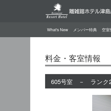
What's New
メンバー特典
空室
料金・客室情報
605号室 － ランク