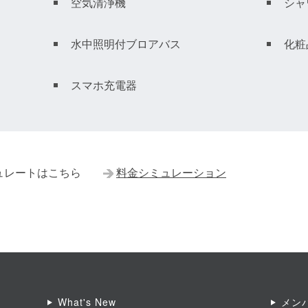
空気清浄機
シャ
水中照明付ブロアバス
化粧
スマホ充電器
ュレートはこちら　　
料金シミュレーション
What's New
メン