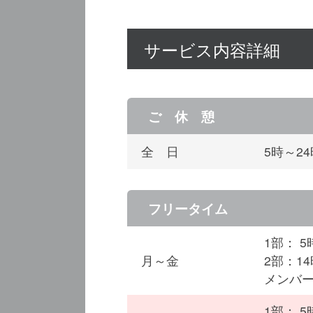
サービス内容詳細
ご 休 憩
全 日
5時～2
フリータイム
1部： 5
月～金
2部：14
メンバー
1部： 5