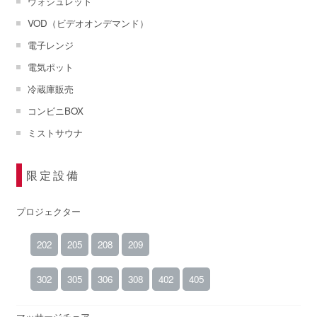
ウォシュレット
VOD（ビデオオンデマンド）
電子レンジ
電気ポット
冷蔵庫販売
コンビニBOX
ミストサウナ
限定設備
プロジェクター
202
205
208
209
302
305
306
308
402
405
マッサージチェア