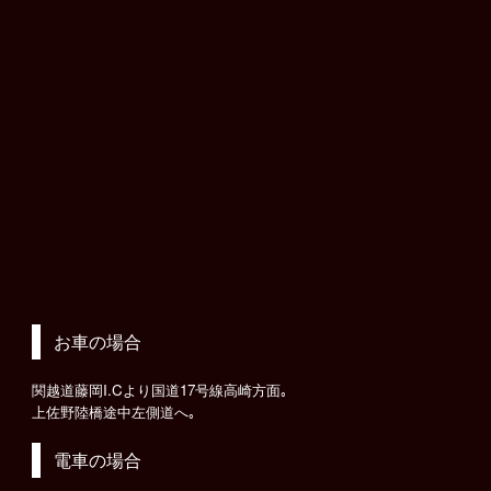
お車の場合
関越道藤岡I.Cより国道17号線高崎方面｡
上佐野陸橋途中左側道へ｡
電車の場合