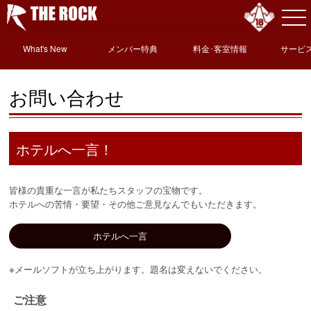
What's New
メンバー特典
料金･客室情報
サービ
情
お問い合わせ
ホテルへ一言！
皆様の貴重な一言が私たちスタッフの宝物です。
ホテルへの苦情・要望・その他ご意見なんでもいただきます。
ホテルへ一言
※メールソフトが立ち上がります。題名は変えないでください。
ご注意