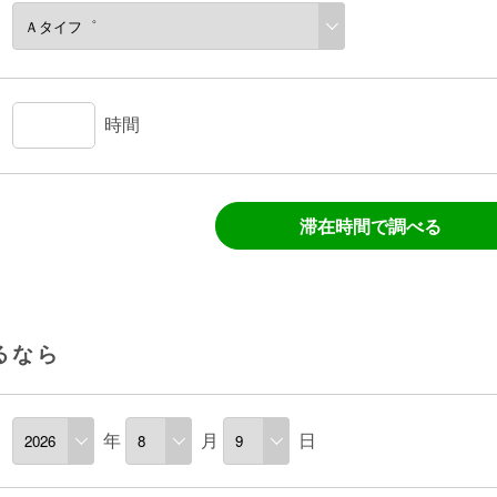
時間
滞在時間で調べる
るなら
年
月
日