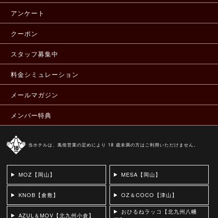
アンケート
クーポン
スタッフ募集中
料金シミュレーション
メールマガジン
メンバー特典
当ホテルは、風俗営業の定めにより 18 歳未満の方はご利用いただけません。
MOZ【岡山】
MESA【岡山】
KNOB【倉敷】
OZ＆COCO【津山】
おひるねラッコ【北九州八幡
AZUL＆MOV【北九州小倉】