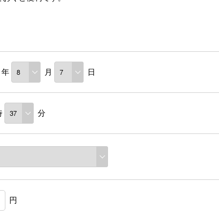
年
月
日
時
分
円