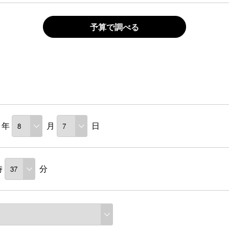
予算で調べる
年
月
日
時
分