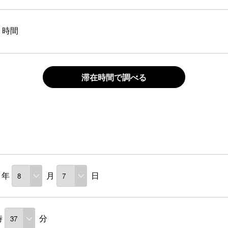
時間
滞在時間で調べる
年
月
日
時
分