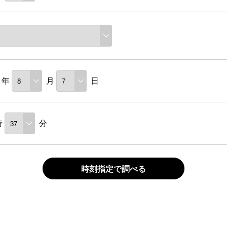
年
月
日
時
分
時刻指定で調べる