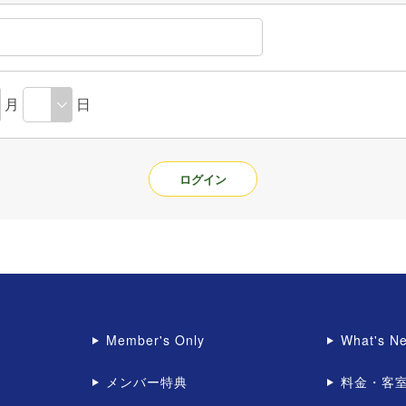
月
日
Member's Only
What's N
メンバー特典
料金・客