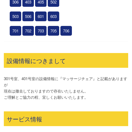
306
403
405
502
503
506
601
603
701
702
703
705
706
設備情報につきまして
301号室、401号室の設備情報に『マッサージチェア』と記載があります
が
現在は撤去しておりますので存在いたしません。
ご理解とご協力の程、宜しくお願いいたします。
サービス情報