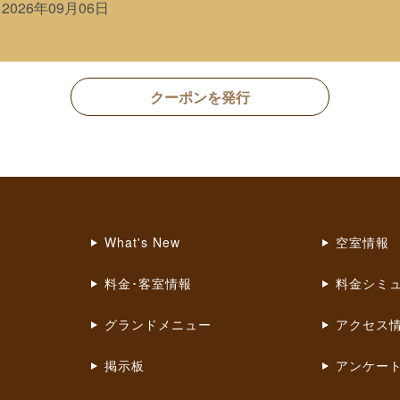
～
2026年09月06日
クーポンを発行
What's New
空室情報
料金･客室情報
料金シミ
グランドメニュー
アクセス
掲示板
アンケー