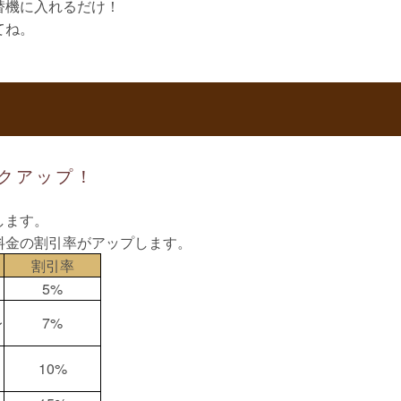
替機に入れるだけ！
てね。
クアップ！
します。
料金の割引率がアップします。
割引率
5%
レ
7%
10%