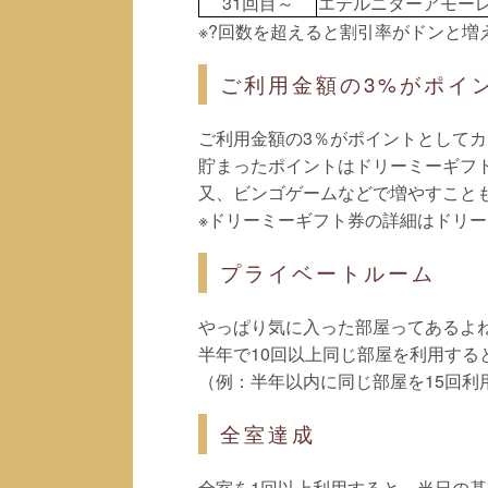
31回目～
エテルニターアモー
※?回数を超えると割引率がドンと増え
ご利用金額の3%がポイ
ご利用金額の3％がポイントとして
貯まったポイントはドリーミーギフ
又、ビンゴゲームなどで増やすこと
※ドリーミーギフト券の詳細はドリ
プライベートルーム
やっぱり気に入った部屋ってあるよ
半年で10回以上同じ部屋を利用すると
（例：半年以内に同じ部屋を15回利用
全室達成
全室を1回以上利用すると、当日の基本