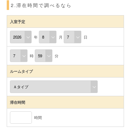
2.滞在時間で調べるなら
入室予定
年
月
日
時
分
ルームタイプ
滞在時間
時間