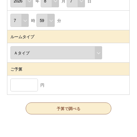
年
月
日
時
分
ルームタイプ
ご予算
円
予算で調べる