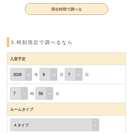
滞在時間で調べる
3.時刻指定で調べるなら
入室予定
年
月
日
時
分
ルームタイプ