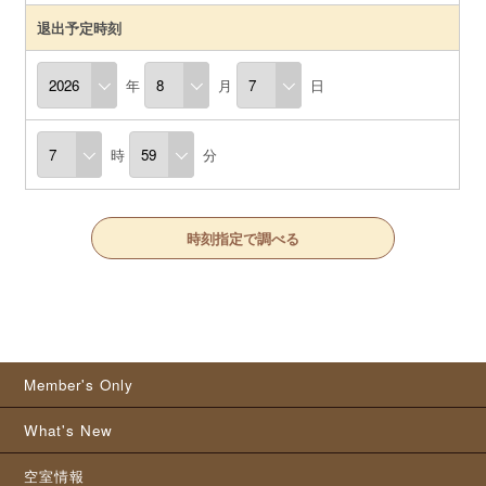
退出予定時刻
年
月
日
時
分
時刻指定で調べる
Member's Only
What's New
空室情報