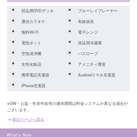
持込用DVDデッキ
ブルーレイプレーヤー
通信カラオケ
有線放送
無料Wi-Fi
電子レンジ
電気ポット
持込用冷蔵庫
空気清浄機
バスローブ
女性化粧品
アメニティ豊富
携帯電話充電器
Androidスマホ充電器
iPhone充電器
※GW・お盆・年末年始等の連休期間は料金システムが異なる場合が
ございます。
→
前のページへ戻る
What's New