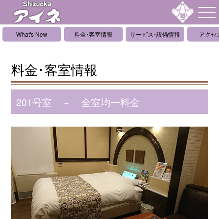
What's New
料金･客室情報
サービス･設備情報
アクセ
料金･客室情報
201号室 － 全室均一料金