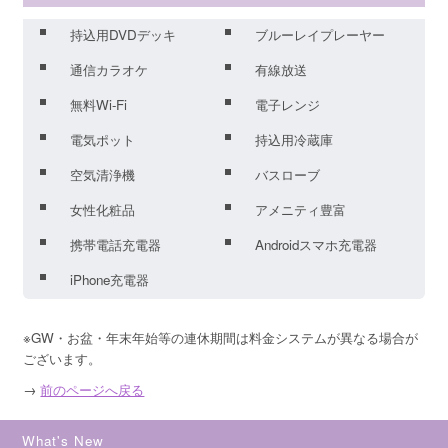
持込用DVDデッキ
ブルーレイプレーヤー
通信カラオケ
有線放送
無料Wi-Fi
電子レンジ
電気ポット
持込用冷蔵庫
空気清浄機
バスローブ
女性化粧品
アメニティ豊富
携帯電話充電器
Androidスマホ充電器
iPhone充電器
※GW・お盆・年末年始等の連休期間は料金システムが異なる場合が
ございます。
→
前のページへ戻る
What's New